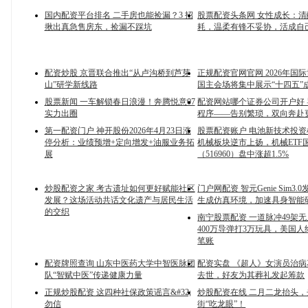
国内配资平台排名 二手房也能捡漏？3 招
股票配资头条网 女性成长：
揪出真急售房东，捡漏不踩坑
耗，温柔有锋不妥协，活成自
配资炒股 京晋联合推出“从卢沟桥到芦芽
正规配资官网官网 2026年国
山”研学新线路
国主会场将集中展示“十四五”
股票新闻 一车解锁春日浪漫！奔腾悦意07
配资网站哪个证券公司开户好
实力出圈
程序——告别繁琐，双向奔赴
第一配资门户 神开股份2026年4月23日涨
股票配资账户 电池新技术投
停分析：业绩预增+定向增发+油服业务拓
机械板块逆市上扬，机械ETF
展
（516960）盘中涨超1.5%
炒股配资之家 考古遗址如何更好赋能社区
门户网配资 智元Genie Sim3
发展？这场活动共话文化遗产与居民生活
生成仿真环境，加速具身智能
的交织
南宁股票配资 一道脉冲49架
400万导弹打3万玩具，美国
笔账
配资牌照查询 山东中医药大学中智医脉团
配资实盘 《超人》女演员治
队“智赋中医”传递健康力量
去世，好友为其葬礼发起筹款
正规炒股配资 这四种社保政策谣言&#32;
炒股配资在线 二月二龙抬头
勿信
街“吃龙眼”！