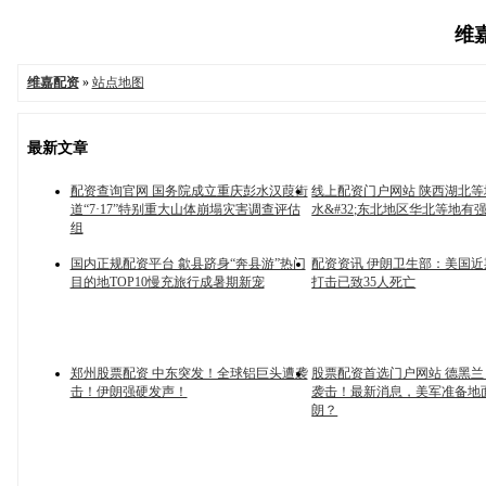
维嘉
维嘉配资
»
站点地图
最新文章
配资查询官网 国务院成立重庆彭水汉葭街
线上配资门户网站 陕西湖北
道“7·17”特别重大山体崩塌灾害调查评估
水&#32;东北地区华北等地有
组
国内正规配资平台 歙县跻身“奔县游”热门
配资资讯 伊朗卫生部：美国
目的地TOP10慢充旅行成暑期新宠
打击已致35人死亡
郑州股票配资 中东突发！全球铝巨头遭袭
股票配资首选门户网站 德黑
击！伊朗强硬发声！
袭击！最新消息，美军准备地
朗？