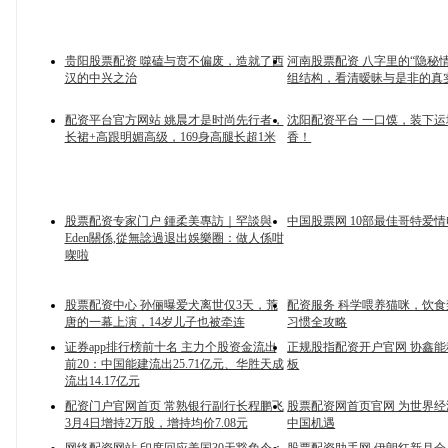
贵阳股票配资 噬磕与贲不偏废，造就了西
河南股票配资 八字里的“隐秘
汉的中兴之治
组结构，看清暧昧与是非的真
配资平台官方网站 姚晨才是时尚先行者，
沈阳配资平台 一口馍，装下
长裙+高跟明媚高级，169身高腿长超1米
香！
股票配资专家门户 鍾柔美專訪｜罕談與
中国股票网 10部最佳哥特爱
Eden關係,從無諗過退出娛樂圈：做人係咁
㗎啦
股票配资中心 孙俪曝爱犬离世仅3天，荒
配资服务 科学喂养猫咪，饮食禁
唐的一幕上演，14岁儿子也被牵连
习惯全攻略
证券app排行榜前十名 主力个股资金流出
正规股指配资开户官网 协鑫能
前20：中国能建流出25.71亿元、华胜天成
板
流出14.17亿元
配资门户官网首页 常熟银行副行长程鹏飞
股票配资网首页官网 为世界
3月4日增持2万股，增持均价7.08元
中国机遇