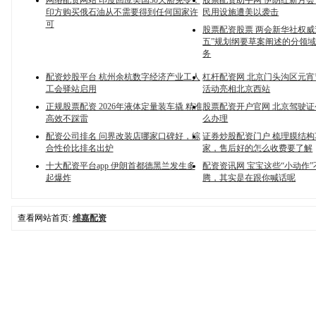
网络配资网站 印度回应美国30天豁免令：
股票配资助手网 伊朗红新月会：
印方购买俄石油从不需要得到任何国家许
民用设施遭美以袭击
可
股票配资股票 两会新华社权威速
五”规划纲要草案阐述的分领
务
配资炒股平台 杭州余杭数字经济产业工人
杠杆配资网 北京门头沟区元
工会驿站启用
活动亮相北京西站
正规股票配资 2026年液体定量装车撬 精准
股票配资开户官网 北京驾驶
高效不踩雷
么办理
配资公司排名 问界改装店哪家口碑好，综
证券炒股配资门户 梳理膜结
合性价比排名出炉
家，售后好的怎么收费要了解
十大配资平台app 伊朗首都德黑兰发生多
配资资讯网 宝宝这些“小动作
起爆炸
腾，其实是在跟你喊话呢
查看网站首页:
维嘉配资